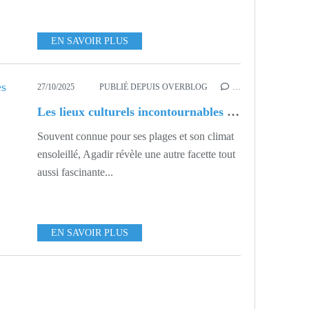
EN SAVOIR PLUS
27/10/2025
PUBLIÉ DEPUIS OVERBLOG
…
Les lieux culturels incontournables d’Agadir : à la découverte du patrimoine et de la création
Souvent connue pour ses plages et son climat
ensoleillé, Agadir révèle une autre facette tout
aussi fascinante...
EN SAVOIR PLUS