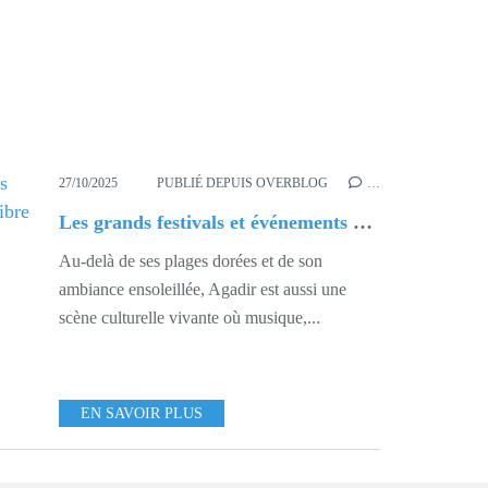
27/10/2025
PUBLIÉ DEPUIS OVERBLOG
…
Les grands festivals et événements culturels d’Agadir : quand la ville vibre au rythme de la création
Au-delà de ses plages dorées et de son
ambiance ensoleillée, Agadir est aussi une
scène culturelle vivante où musique,...
EN SAVOIR PLUS