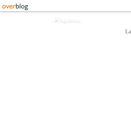
La
Les marchés d’Agadir :une explosion de couleurs et d’arômes