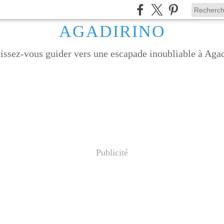
AGADIRINO
issez-vous guider vers une escapade inoubliable à Agad
Publicité
Les produits du terroir d’Agadir; trésors du Souss Massa